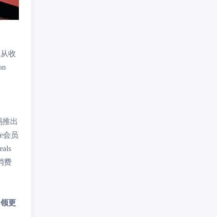
，从收
n
玛推出
me会员
ls
消费
占领更