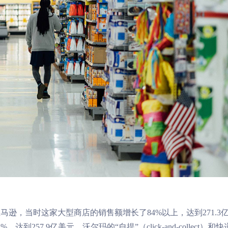
马逊，当时这家大型商店的销售额增长了84%以上，达到271.3
到257.9亿美元。沃尔玛的“自提”（click-and-collect）和快