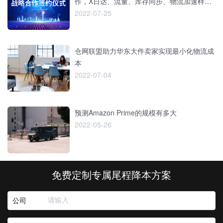
作，X日达、流量、库存同步、物流加速样样
俱全
2022-07-25
仓网联盟助力华东大件卖家实现最小化物流成
本
2022-07-04
预测Amazon Prime的规模有多大
2022-05-26
免费定制专属尾程降本方案
公司