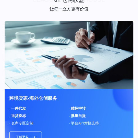
让每一立方更有价值
跨境卖家-海外仓储服务
·
一件代发
·
贴标中转
·
退货换标
·
批量自提
· 仓库专区定制
· 平台API对接支持
了解更多