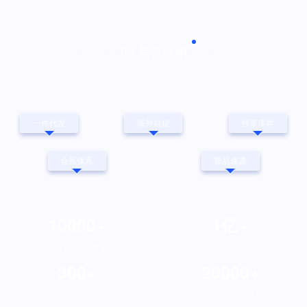
YECHAINDISTRIBUTION
03 易链分销
跨境电商一件代发货源分销平台
一件代发
海外自提
独享库存
会员体系
新品速递
10000
+
1
亿+
海外分销商数量
海外仓库存总货值
300
+
20000
+
物流&海外仓合作伙伴
海外仓现货SKU